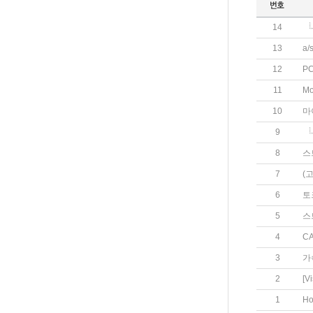
14
13
a
12
P
11
Mo
10
마
9
8
스
7
(
6
토
5
스
4
C
3
가
2
[V
1
Ho