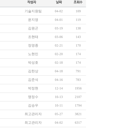
기술지원팀
04-02
109
윤지영
04-01
119
김원곤
03-19
138
조현태
03-06
143
정영종
02-21
170
노현민
02-20
174
박성호
02-18
174
김한상
04-18
791
김준석
04-16
783
박정현
12-14
1956
맹정수
10-13
2107
김승우
10-11
1794
최고관리자
05-27
3821
최고관리자
04-02
6317