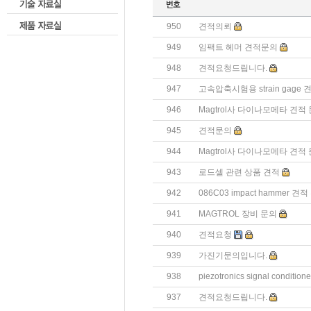
950
견적의뢰
949
임팩트 헤머 견적문의
948
견적요청드립니다.
947
고속압축시험용 strain gage
946
Magtrol사 다이나모메타 견적
945
견적문의
944
Magtrol사 다이나모메타 견적
943
로드셀 관련 상품 견적
942
086C03 impact hammer 
941
MAGTROL 장비 문의
940
견적요청
939
가진기문의입니다.
938
piezotronics signal conditio
937
견적요청드립니다.