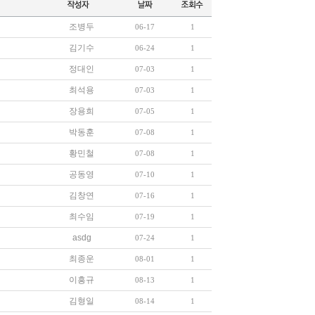
조병두
06-17
1
김기수
06-24
1
정대인
07-03
1
최석용
07-03
1
장용희
07-05
1
박동훈
07-08
1
황민철
07-08
1
공동영
07-10
1
김창연
07-16
1
최수임
07-19
1
asdg
07-24
1
최종운
08-01
1
이흥규
08-13
1
김형일
08-14
1