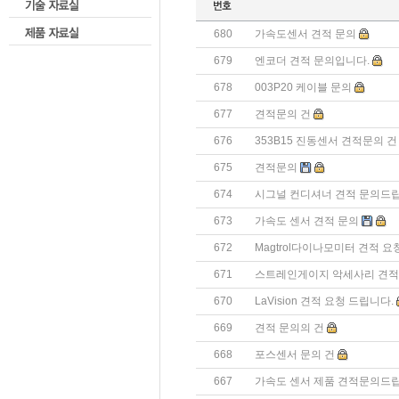
680
가속도센서 견적 문의
679
엔코더 견적 문의입니다.
678
003P20 케이블 문의
677
견적문의 건
676
353B15 진동센서 견적문의 건
675
견적문의
674
시그널 컨디셔너 견적 문의드립
673
가속도 센서 견적 문의
672
Magtrol다이나모미터 견적 요
671
스트레인게이지 악세사리 견
670
LaVision 견적 요청 드립니다.
669
견적 문의의 건
668
포스센서 문의 건
667
가속도 센서 제품 견적문의드립