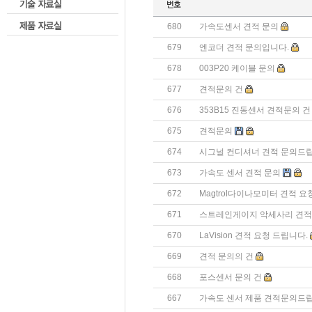
680
가속도센서 견적 문의
679
엔코더 견적 문의입니다.
678
003P20 케이블 문의
677
견적문의 건
676
353B15 진동센서 견적문의 건
675
견적문의
674
시그널 컨디셔너 견적 문의드립
673
가속도 센서 견적 문의
672
Magtrol다이나모미터 견적 요
671
스트레인게이지 악세사리 견
670
LaVision 견적 요청 드립니다.
669
견적 문의의 건
668
포스센서 문의 건
667
가속도 센서 제품 견적문의드립