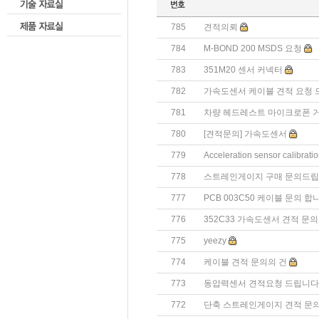
785
견적의뢰
784
M-BOND 200 MSDS 요청
783
351M20 센서 커넥터
782
가속도센서 케이블 견적 요청 
781
차량 헤드레스트 마이크로폰 
780
[견적문의] 가속도센서
779
Acceleration sensor calibrati
778
스트레인게이지 구매 문의드립
777
PCB 003C50 케이블 문의 합
776
352C33 가속도센서 견적 문의
775
yeezy
774
케이블 견적 문의의 건
773
동압력센서 견적요청 드립니다
772
단축 스트레인게이지 견적 문