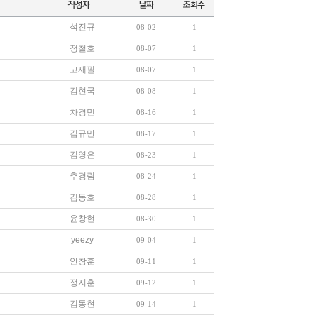
석진규
08-02
1
정철호
08-07
1
고재필
08-07
1
김현국
08-08
1
차경민
08-16
1
김규만
08-17
1
김영은
08-23
1
추경림
08-24
1
김동호
08-28
1
윤창현
08-30
1
yeezy
09-04
1
안창훈
09-11
1
정지훈
09-12
1
김동현
09-14
1