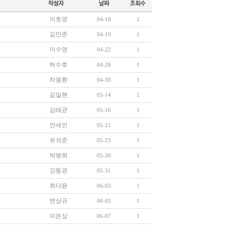
이호영
04-18
1
김민준
04-19
1
이수영
04-22
1
허수호
04-26
1
차용환
04-30
1
김일현
05-14
1
김태균
05-16
1
안세인
05-21
1
유석준
05-23
1
박병희
05-30
1
강동경
05-31
1
최다윤
06-03
1
변상규
06-05
1
이은상
06-07
1