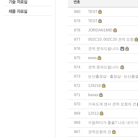
980
TEST
979
TEST
978
JORDAN1MID
977
002C10, 002C20 견적 요청
976
견적 문의드립니다.
975
eeee
974
견적 문의드립니다.
973
논산출장샵 - 출장샵 - 논산콜
972
126216
971
basas
970
가속도계 센서 견적 요청의 건
969
12512
968
수업하다가 춤을? 나도 내가 
967
견적요청의 건