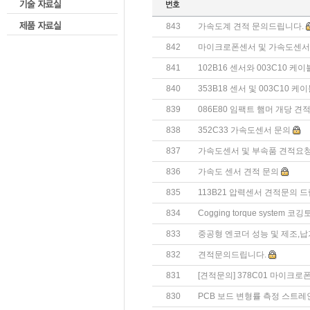
843
가속도계 견적 문의드립니다.
842
마이크로폰센서 및 가속도센
841
102B16 센서와 003C10 케
840
353B18 센서 및 003C10 케
839
086E80 임팩트 햄머 개당 
838
352C33 가속도센서 문의
837
가속도센서 및 부속품 견적요
836
가속도 센서 견적 문의
835
113B21 압력센서 견적문의 드
834
Cogging torque system
833
중공형 엔코더 성능 및 제조,
832
견적문의드립니다.
831
[견적문의] 378C01 마이크로
830
PCB 보드 변형률 측정 스트