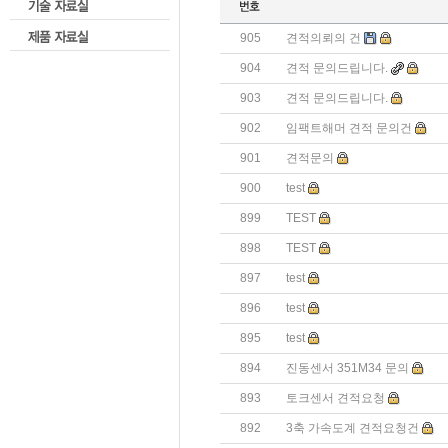
905
견적의뢰의 건
904
견적 문의드립니다.
903
견적 문의드립니다.
902
임팩트해머 견적 문의건
901
견적문의
900
test
899
TEST
898
TEST
897
test
896
test
895
test
894
진동센서 351M34 문의
893
토크센서 견적요청
892
3축 가속도계 견적요청건