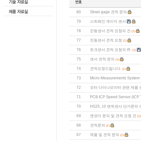
80
Strain gage 견적 문의
79
스트레인 게이지 센서
78
진동센서 견적 요청의 건
(1)
77
진동센서 견적 요청
(1)
76
토크센서 견적 요청의 件.
(1)
75
센서 견적 문의
(1)
74
견적요청드립니다.
(1)
73
Micro-Measurements System
72
모터 다이나모미터 관련 제품 
71
PCB ICP Speed Sensor (ICP 
70
HS25, 10 변위센서 단가문의
69
엔코더 문의 및 견적 요청 건
(1)
68
견적문의
(1)
67
제품 및 견적 문의
(1)