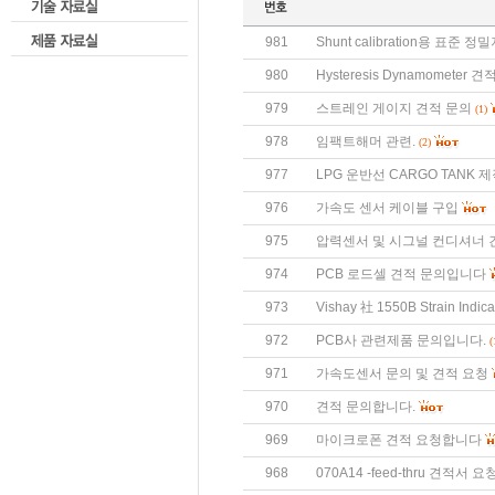
981
Shunt calibration용 표준
980
Hysteresis Dynamometer 
979
스트레인 게이지 견적 문의
(1)
978
임팩트해머 관련.
(2)
977
LPG 운반선 CARGO TANK 제
976
가속도 센서 케이블 구입
975
압력센서 및 시그널 컨디셔너 
974
PCB 로드셀 견적 문의입니다
973
Vishay 社 1550B Strain Indi
972
PCB사 관련제품 문의입니다.
(
971
가속도센서 문의 및 견적 요청
970
견적 문의합니다.
969
마이크로폰 견적 요청합니다
968
070A14 -feed-thru 견적서