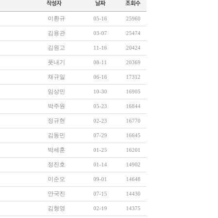
이환규
05-16
25960
김용관
03-07
25474
김원고
11-16
20424
풋내기
08-11
20369
채규일
06-16
17312
임상민
10-30
16905
박주원
05-23
16844
정규현
02-23
16770
김동민
07-29
16645
박세훈
01-25
16201
정진호
01-14
14902
이순오
09-01
14648
안국진
07-15
14430
김형영
02-19
14375