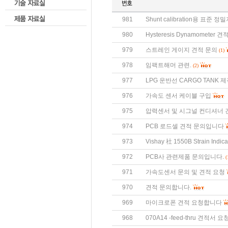
981
Shunt calibration용 표준
980
Hysteresis Dynamometer 
979
스트레인 게이지 견적 문의
(1)
978
임팩트해머 관련.
(2)
977
LPG 운반선 CARGO TANK 제
976
가속도 센서 케이블 구입
975
압력센서 및 시그널 컨디셔너 
974
PCB 로드셀 견적 문의입니다
973
Vishay 社 1550B Strain Indi
972
PCB사 관련제품 문의입니다.
(
971
가속도센서 문의 및 견적 요청
970
견적 문의합니다.
969
마이크로폰 견적 요청합니다
968
070A14 -feed-thru 견적서