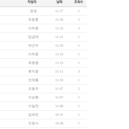
정영
11-27
1
유동훈
11-26
2
이하종
11-22
3
임금재
11-21
1
박근우
11-20
1
이하종
11-15
1
최동형
11-15
1
류지웅
11-11
3
안재홍
11-10
1
조동주
11-07
2
이승환
11-07
1
이일찬
11-06
1
김세진
10-31
1
인원식
10-28
1