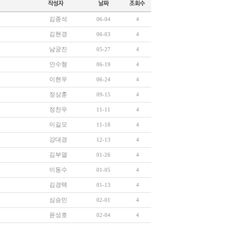
김종석
06-04
4
김현경
06-03
4
남궁진
05-27
4
안수형
06-19
4
이현우
06-24
4
정상훈
09-15
4
정찬우
11-11
4
이길모
11-18
4
강대경
12-13
4
김부열
01-26
4
이동수
01-05
4
김경택
01-13
4
심승민
02-01
4
윤성호
02-04
4