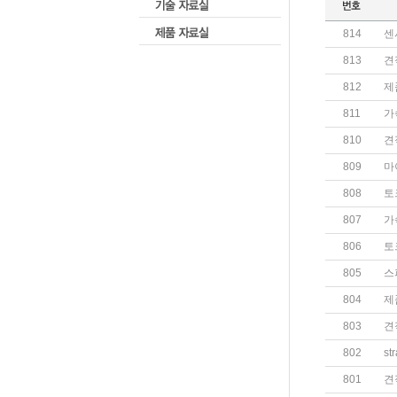
814
센
813
견
812
제
811
가
810
견
809
마
808
토
807
가
806
토
805
스
804
제
803
견
802
st
801
견