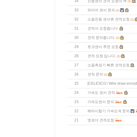
34
진동센서 견적 요청의 件
(1)
33
와이어 센서 문의
(1)
32
소음진동 센서류 견적요청
(1)
31
견적서 요청합니다.
30
견적 문의합니다.
(1)
29
토크센서 추천 요청
28
견적 요청 입니다.
(1)
27
소음측정기 빠른 견적요청
26
견적 문의
(1)
25
[CELESCO / Wire draw enco
24
가속도 센서 견적
23
가속도센서 문의
22
해머시험기 가속도계 문의
21
엔코더 견적요청