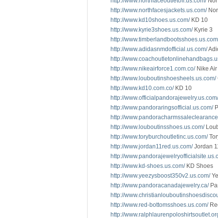
http://www.northfaceoutletoff.us.com/
Nort
http://www.northfacesjackets.us.com/
Nor
http://www.kd10shoes.us.com/
KD 10
http://www.kyrie3shoes.us.com/
Kyrie 3
http://www.timberlandbootsshoes.us.com
http://www.adidasnmdofficial.us.com/
Adi
http://www.coachoutletonlinehandbags.u
http://www.nikeairforce1.com.co/
Nike Air
http://www.louboutinshoesheels.us.com/
http://www.kd10.com.co/
KD 10
http://www.officialpandorajewelry.us.com
http://www.pandoraringsofficial.us.com/
P
http://www.pandoracharmssaleclearance
http://www.louboutinsshoes.us.com/
Loub
http://www.toryburchoutletinc.us.com/
Tor
http://www.jordan11red.us.com/
Jordan 1
http://www.pandorajewelryofficialsite.us.
http://www.kd-shoes.us.com/
KD Shoes
http://www.yeezysboost350v2.us.com/
Ye
http://www.pandoracanadajewelry.ca/
Pa
http://www.christianlouboutinshoesdisco
http://www.red-bottomsshoes.us.com/
Red
http://www.ralphlaurenpoloshirtsoutlet.or