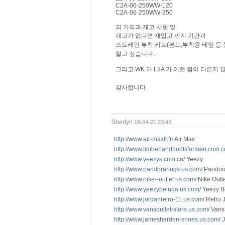
C2A-06-250WW-120
C2A-06-250WW-350
의 가격과 재고 사항 및
재고가 없다면 재입고 까지 기간과
스트레인 부착 키트(본드,부착용 테잎 등 
알고 싶습니다.
그리고 WK 가 L2A 가 어떤 점이 다른지 
감사합니다.
Sherlyn
18-04-21 23:43
http://www.air-maxfr.fr/
Air Max
http://www.timberlandbootsformen.com.c
http://www.yeezys.com.co/
Yeezy
http://www.pandorarings.us.com/
Pandor
http://www.nike--outlet.us.com/
Nike Outl
http://www.yeezybeluga.us.com/
Yeezy B
http://www.jordanretro-11.us.com/
Retro 
http://www.vansoutlet-store.us.com/
Vans 
http://www.jamesharden-shoes.us.com/
J