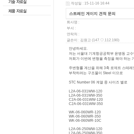
작성일 : 15-11-16 16:44
스트레인 게이지 견적 문의
회사명 :
부서 :
연락처 :
글쓴이 :
김원고
(147.♡.112.190)
안녕하세요.
저는 서울대 기계항공공학부 윤병동 교수님
저희가 이번에 변형율 측정을 해야 하는 
주변형률 계산을 위해 3축 로제트 스테
부착하려는 구조물이 Steel 이므로
STC Number 06 계열 중 사이즈 별로
L2A-06-031WW-120
L2A-06-031WW-350
C2A-06-031WW-120
C2A-06-031WW-350
WK-06-060WR-120
WK-06-060WR-350
WK-06-060WR-10C
L2A-06-250WW-120
L2A-06-250WW-350