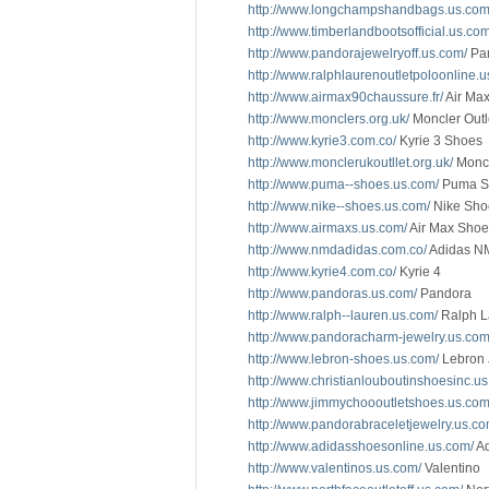
http://www.longchampshandbags.us.com
http://www.timberlandbootsofficial.us.com
http://www.pandorajewelryoff.us.com/
Pan
http://www.ralphlaurenoutletpoloonline.u
http://www.airmax90chaussure.fr/
Air Max
http://www.monclers.org.uk/
Moncler Outl
http://www.kyrie3.com.co/
Kyrie 3 Shoes
http://www.monclerukoutllet.org.uk/
Monc
http://www.puma--shoes.us.com/
Puma S
http://www.nike--shoes.us.com/
Nike Sho
http://www.airmaxs.us.com/
Air Max Shoe
http://www.nmdadidas.com.co/
Adidas N
http://www.kyrie4.com.co/
Kyrie 4
http://www.pandoras.us.com/
Pandora
http://www.ralph--lauren.us.com/
Ralph L
http://www.pandoracharm-jewelry.us.com
http://www.lebron-shoes.us.com/
Lebron
http://www.christianlouboutinshoesinc.u
http://www.jimmychoooutletshoes.us.com
http://www.pandorabraceletjewelry.us.co
http://www.adidasshoesonline.us.com/
Ad
http://www.valentinos.us.com/
Valentino