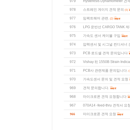
979
Hysteresis Dynamometer 
978
스트레인 게이지 견적 문의
(1)
977
임팩트해머 관련.
(2)
976
LPG 운반선 CARGO TANK 제
975
가속도 센서 케이블 구입
974
압력센서 및 시그널 컨디셔너 
973
PCB 로드셀 견적 문의입니다
972
Vishay 社 1550B Strain Indi
971
PCB사 관련제품 문의입니다.
(
970
가속도센서 문의 및 견적 요청
969
견적 문의합니다.
968
마이크로폰 견적 요청합니다
967
070A14 -feed-thru 견적서
마이크로폰 견적 요청
966